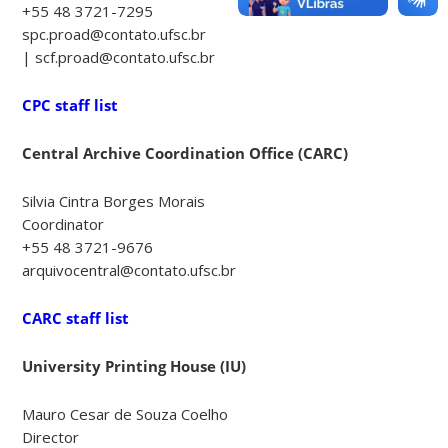
+55 48 3721-7295
spc.proad@contato.ufsc.br
| scf.proad@contato.ufsc.br
CPC staff list
Central Archive
Coordination Office (
CARC)
Silvia Cintra Borges Morais
Coordinator
+55 48 3721-9676
arquivocentral@contato.ufsc.br
CARC staff list
University Printing House
(
IU)
Mauro Cesar de Souza Coelho
Director