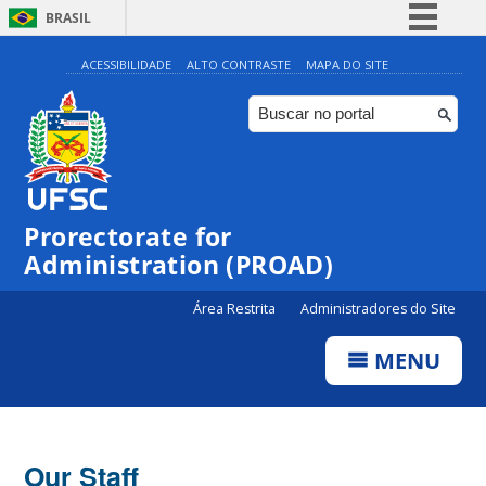
BRASIL
Simplifique!
ACESSIBILIDADE
ALTO CONTRASTE
MAPA DO SITE
Comunica BR
Participe
Acesso à informação
Legislação
Prorectorate for
Canais
Administration (PROAD)
Área Restrita
Administradores do Site
MENU
Our Staff