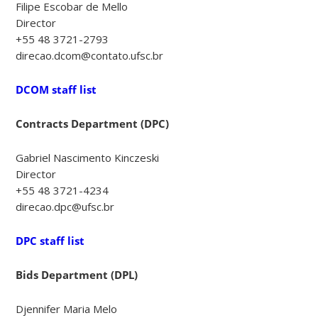
Filipe Escobar de Mello
Director
+55 48 3721-2793
direcao.dcom@contato.ufsc.br
DCOM staff list
Contracts Department
(
DPC
)
Gabriel Nascimento Kinczeski
Director
+55 48 3721-4234
direcao.dpc@ufsc.br
DPC staff list
Bids Department
(
DPL)
Djennifer Maria Melo