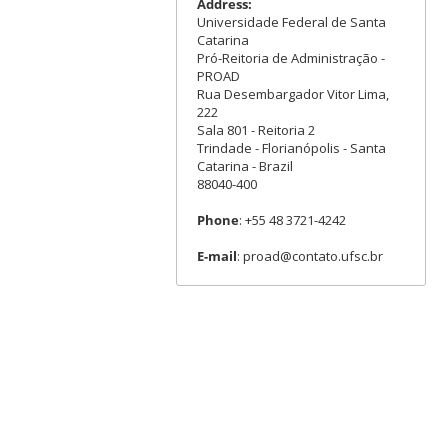
Address:
Universidade Federal de Santa
Catarina
Pró-Reitoria de Administração -
PROAD
Rua Desembargador Vitor Lima,
222
Sala 801 - Reitoria 2
Trindade - Florianópolis - Santa
Catarina - Brazil
88040-400
Phone
: +55 48 3721-4242
E-mail
: proad@contato.ufsc.br